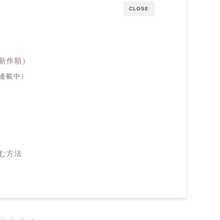
CLOSE
新作順）
連載中）
）
む方法