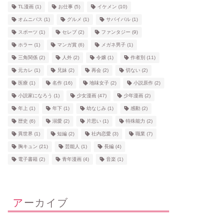
TL漫画
(1)
お仕事
(5)
イケメン
(10)
オムニバス
(1)
グルメ
(1)
サバイバル
(1)
スポーツ
(1)
セレブ
(2)
ファンタジー
(9)
ホラー
(1)
マンガ賞
(6)
メガネ男子
(1)
三角関係
(2)
人外
(2)
令嬢
(1)
作者別
(11)
元カレ
(1)
兄妹
(2)
再会
(2)
切ない
(2)
医療
(1)
名作
(16)
地味女子
(2)
小説原作
(2)
小説家になろう
(1)
少女漫画
(47)
少年漫画
(2)
年上
(1)
年下
(1)
幼なじみ
(1)
感動
(2)
歴史
(6)
溺愛
(2)
片思い
(1)
特殊能力
(2)
異世界
(1)
短編
(2)
社内恋愛
(3)
職業
(7)
胸キュン
(21)
芸能人
(1)
長編
(4)
電子書籍
(2)
青年漫画
(4)
音楽
(1)
アーカイブ