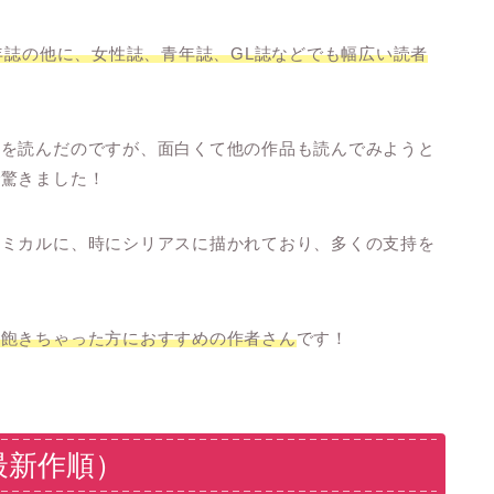
年誌の他に、女性誌、青年誌、GL誌などでも幅広い読者
品を読んだのですが、面白くて他の作品も読んでみようと
で驚きました！
コミカルに、時にシリアスに描かれており、多くの支持を
に飽きちゃった方におすすめの作者さん
です！
最新作順）