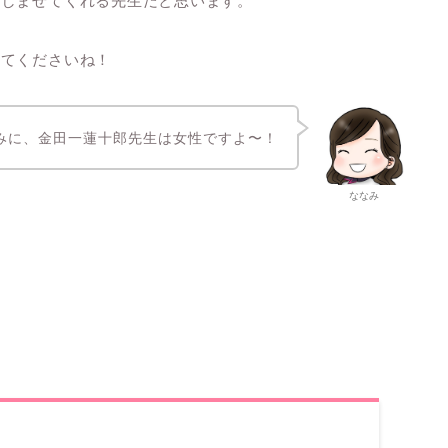
楽しませてくれる先生だと思います。
みてくださいね！
みに、金田一蓮十郎先生は女性ですよ〜！
ななみ