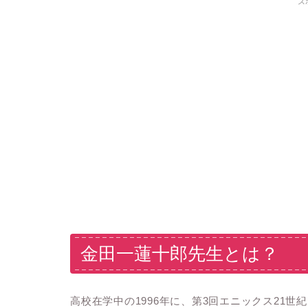
ス
金田一蓮十郎先生とは？
高校在学中の1996年に、第3回エニックス21