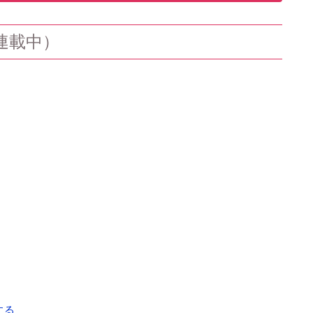
連載中）
する