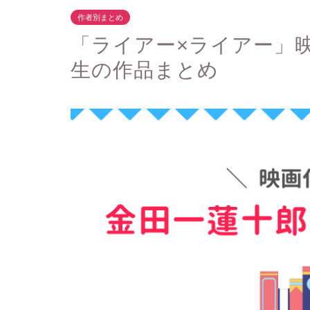
作者別まとめ
「ライアー×ライアー」
生の作品まとめ