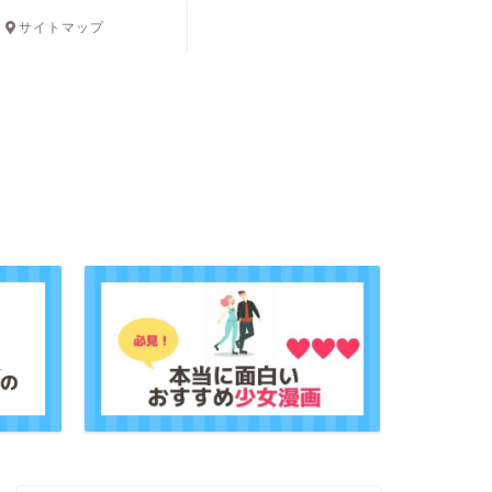
サイトマップ