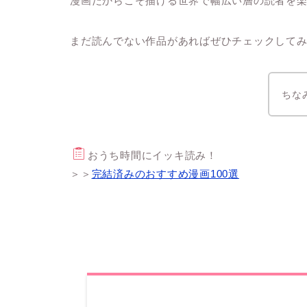
漫画だからこそ描ける世界で幅広い層の読者を
まだ読んでない作品があればぜひチェックして
ちな
おうち時間にイッキ読み！
＞＞
完結済みのおすすめ漫画100選