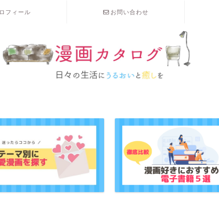
ロフィール
お問い合わせ