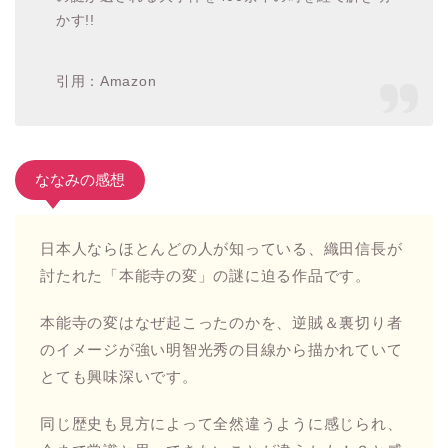
作者
藤堂裕、明智憲三郎
ジャンル
歴史
あらすじ
真説・明智光秀伝。我々が習った歴史は、“嘘”だっ
た!!? 明智光秀が主君・織田信長を討った日本史上
最大のミステリー“本能寺の変”! 現代でもなお多く
の謎が遺される大事件を400余年の時を経て解き明
かす!!
引用：Amazon