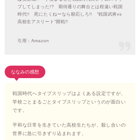
あらすじ
スポーツ強豪校の滋賀県・星徳高校。“甲子園”“国
立”“花園”…憧れの全国の舞台を目指し、高校生達の
青春はいつも輝いている。……はずだった。とある
日、いつもと変わらず部活動に励んでいた放課後、
赤い雨が降り注ぎ校舎全体が霧に包まれた…。突
如、学内に襲い来る異形の武士!? 学外にそびえる
は安土城!? 学校まるごと戦国時代にタイムスリッ
プしてしまった!? 期待通りの舞台とは程遠い戦国
時代!! 死にたくねーなら順応しろ!! “戦国武将vs
高校生アスリート”開戦!!
引用：Amazon