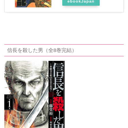
＞＞
群青戦記 （1）
created by
Rinker
Kindle
Amazon
楽天市場
Yahooショッピング
ebookJapan