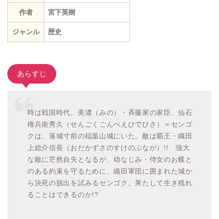
作者
宮下英樹
ジャンル
歴史
あらすじ
時は戦国時代。美濃（みの）・斉藤家の家臣、仙石
権兵衛秀久（せんごくごんべえひでひさ）＝センゴ
クは、落城寸前の稲葉山城にいた。敵は覇王・織田
上総介信長（おだかずさのすけのぶなが）!! 強大
な敵に茫然自失となるが、幼なじみ・侍女のお蝶と
のある約束を守るために、織田軍団に囲まれた城か
ら決死の脱出を試みるセンゴク。果たして生き残れ
ることはできるのか!?