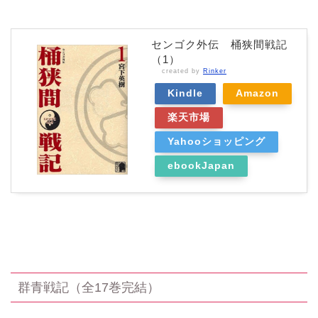
センゴク外伝 桶狭間戦記
（1）
created by
Rinker
Kindle
Amazon
楽天市場
Yahooショッピング
ebookJapan
群青戦記（全17巻完結）