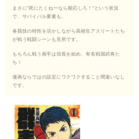
ななみの感想
戦国時代へタイプスリップはよくある設定ですが、
学校ごとまるごとタイプスリップというのが面白い
です。
平和な日常を生きていた高校生たちが、殺し合いの
世界に急に引きずり込まれます。
まさに”死にたくねーなら順応しろ！”という状況
で、サバイバル要素も。
各競技の特性を活かしながら高校生アスリートたち
が戦う戦闘シーンも見所です。