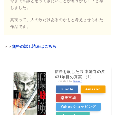
ななみの感想
日本人ならほとんどの人が知っている、織田信長が
討たれた「本能寺の変」の謎に迫る作品です。
本能寺の変はなぜ起こったのかを、逆賊＆裏切り者
のイメージが強い明智光秀の目線から描かれていて
とても興味深いです。
同じ歴史も見方によって全然違うように感じられ、
今まで常識と思ってきたいことが違うかも！？と感
じました。
真実って、人の数だけあるのかもと考えさせられた
作品です。