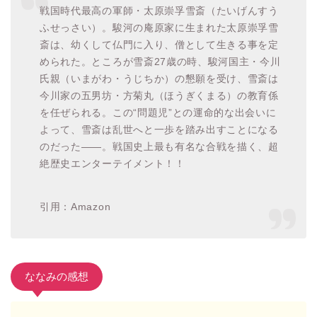
戦国時代最高の軍師・太原崇孚雪斎（たいげんすう
ふせっさい）。駿河の庵原家に生まれた太原崇孚雪
斎は、幼くして仏門に入り、僧として生きる事を定
められた。ところが雪斎27歳の時、駿河国主・今川
氏親（いまがわ・うじちか）の懇願を受け、雪斎は
今川家の五男坊・方菊丸（ほうぎくまる）の教育係
を任ぜられる。この“問題児”との運命的な出会いに
よって、雪斎は乱世へと一歩を踏み出すことになる
のだった――。戦国史上最も有名な合戦を描く、超
絶歴史エンターテイメント！！
引用：Amazon
ななみの感想