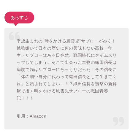
あらすじ
平成生まれの“時をかける風雲児”サブローがゆく！
勉強嫌いで日本の歴史に何の興味もない高校一年
生・サブローはある日突然、戦国時代にタイムスリ
ップしてしまう。そこで出会った本物の織田信長は
病弱で顔はサブローにそっくりだった！その信長に
「体の弱い自分に代わって織田信長として生きてく
れ」と頼まれてしまい…！？織田信長を衝撃の新解
釈で描く時をかける風雲児サブローの戦国青春
記！！！
引用：Amazon