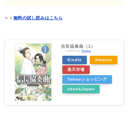
＞＞
無料の試し読みはこちら
信長協奏曲（1）
created by
Rinker
Kindle
Amazon
楽天市場
Yahooショッピング
ebookJapan