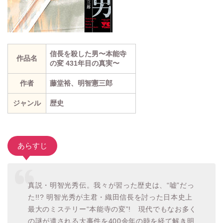
信長を殺した男（全8巻完結）
信長を殺した男〜本能寺
作品名
の変 431年目の真実〜