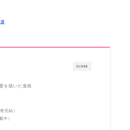
５選
CLOSE
愛を描いた漫画
0巻完結）
載中）
）