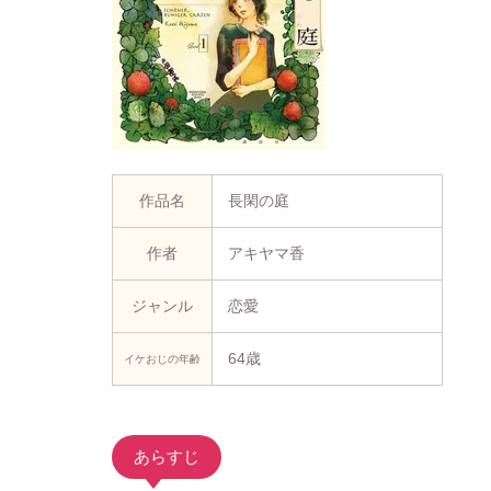
作品名
長閑の庭
作者
アキヤマ香
ジャンル
恋愛
64歳
イケおじの年齢
あらすじ