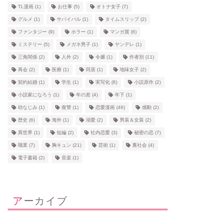
TL漫画
(1)
お仕事
(5)
オトナ女子
(7)
グルメ
(1)
サバイバル
(1)
タイムスリップ
(2)
ファンタジー
(9)
ホラー
(1)
マンガ賞
(6)
ミステリー
(5)
メガネ男子
(1)
ヤンデレ
(1)
三角関係
(2)
人外
(2)
令嬢
(1)
作者別
(11)
再会
(2)
医療
(1)
同居
(1)
地味女子
(2)
契約結婚
(1)
学生
(1)
実写化
(8)
小説原作
(2)
小説家になろう
(1)
年の差
(4)
年下
(1)
幼なじみ
(1)
復讐
(1)
恋愛漫画
(46)
感動
(2)
歴史
(6)
海外
(1)
溺愛
(2)
男装＆女装
(2)
異世界
(1)
短編
(2)
社内恋愛
(3)
秘密の恋
(7)
職業
(7)
胸キュン
(21)
芸術
(1)
裏社会
(4)
電子書籍
(2)
音楽
(1)
アーカイブ