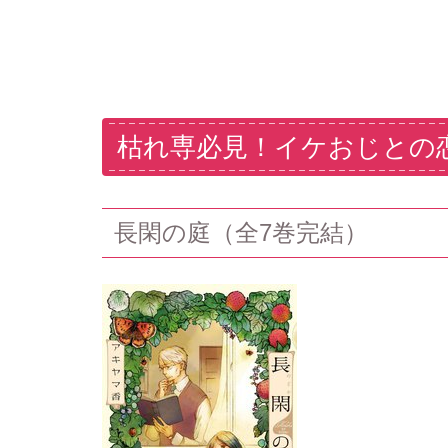
枯れ専必見！イケおじとの
長閑の庭（全7巻完結）