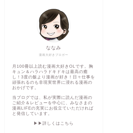
ななみ
漫画大好きブロガー
月100冊以上読む漫画大好きOLです。胸
キュン＆ハラハラドキドキは最高の癒
し！3度の飯より漫画が好き！日々仕事を
頑張れるのも非現実世界に浸れる漫画の
おかげです。
当ブログでは、私が実際に読んだ漫画の
ご紹介＆レビューを中心に、みなさまの
漫画LIFEの充実にお役立ていただければ
と発信しています。
▶︎▶︎詳しくはこちら