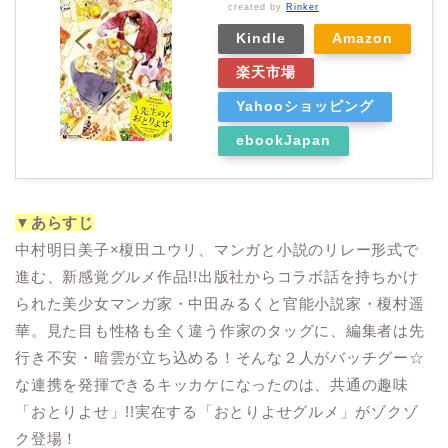
created by
Rinker
Kindle
Amazon
楽天市場
Yahooショッピング
ebookJapan
▼あらすじ
中村明日美子×榎田ユウリ、マンガと小説のリレー形式で
進む、新感覚グルメ作品!!出版社からコラボ話を持ちかけ
られた美少女マンガ家・中田みるくと官能小説家・榎村遥
華。見た目も性格も全く違う作家のタッグに、編集者は先
行き不安・暗雲が立ち込める！そんな２人がバッチグー☆
な連携を発揮できるキッカケになったのは、共通の趣味
「おとりよせ」!!実在する「おとりよせグルメ」がゾクゾ
ク登場！