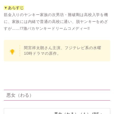
▼あらすじ
筋金入りのヤンキー家族の次男坊・難破剛は高校入学を機
に、家族には内緒で普通の高校に通い、脱ヤンキーをめざ
すが……!?激バカヤンキードリームコメディー!!
間宮祥太朗
さん主演、フジテレビ系の水曜
10時ドラマの原作。
悪女（わる）
悪女（わる）（１） (BE・