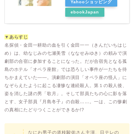
Yahooショッピング
ebookJapan
▼あらすじ
名探偵・金田一耕助の血を引く金田一一（きんだいちはじ
め）は、幼なじみの七瀬美雪（ななせみゆき）の頼みで演
劇部の合宿に参加することになった。だが合宿先となる孤
島のホテル「オペラ座館」では恐ろしい事件が一たちを待
ちかまえていた――。演劇部の演目「オペラ座の怪人」に
なぞらえたように起こる凄惨な連続殺人。第１の殺人後、
姿を消した謎の男「歌月」。そして部員たちの心に影を落
とす、女子部員『月島冬子』の自殺……。一は、この惨劇
の真相にたどりつくことができるか!?
なにわ男子の道枝駿佑
さん主演、日テレの