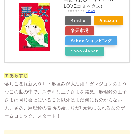
LOVEコミックス)
created by
Rinker
Kindle
Amazon
楽天市場
Yahooショッピング
ebookJapan
▼あらすじ
落ちこぼれ新人ＯＬ・麻理鈴が大活躍！ダンジョンのよう
なこの世の中で、ステキな王子さまを発見。麻理鈴の王子
さまは同じ会社にいること以外はまだ何にも分からない
人。さあ、麻理鈴の冒険の始まりだ!!元気になれる恋のゲ
ームコミック、スタート!!