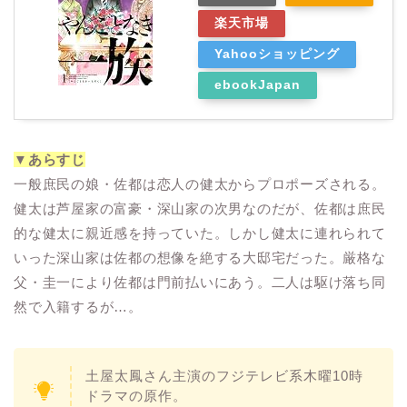
楽天市場
Yahooショッピング
ebookJapan
▼あらすじ
一般庶民の娘・佐都は恋人の健太からプロポーズされる。
健太は芦屋家の富豪・深山家の次男なのだが、佐都は庶民
的な健太に親近感を持っていた。しかし健太に連れられて
いった深山家は佐都の想像を絶する大邸宅だった。厳格な
父・圭一により佐都は門前払いにあう。二人は駆け落ち同
然で入籍するが…。
土屋太鳳さん主演のフジテレビ系木曜10時
ドラマの原作。