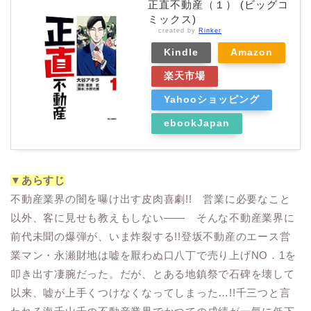
正直不動産（１） (ビッグコ
ミックス)
created by
Rinker
Kindle
Amazon
楽天市場
Yahooショッピング
ebookJapan
▼あらすじ
不動産業界の闇を曝け出す皮肉喜劇!! 営業に必要なこと
以外、客に見せも教えもしない―― そんな不動産業界に
前代未聞の爆弾が、いま炸裂する!!登坂不動産のエース営
業マン・永瀬財地は嘘を厭わぬ口八丁で売り上げNO．1を
叩き出す凄腕だった。だが、とある地鎮祭で石碑を壊して
以来、嘘が上手くつけなくなってしまった…!!千三つと言