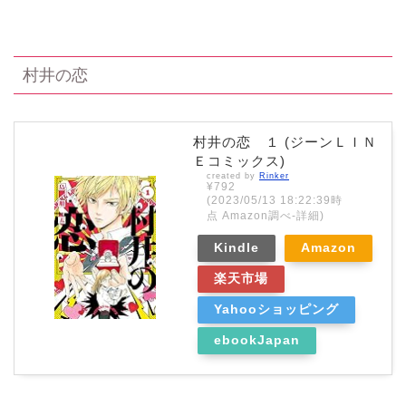
村井の恋
村井の恋 １ (ジーンＬＩＮ
Ｅコミックス)
created by
Rinker
¥792
(2023/05/13 18:22:39時
点 Amazon調べ-
詳細)
Kindle
Amazon
楽天市場
Yahooショッピング
ebookJapan