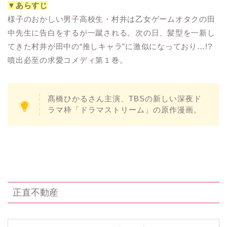
▼あらすじ
様子のおかしい男子高校生・村井は乙女ゲームオタクの田
中先生に告白をするが一蹴される。次の日、髪型を一新し
てきた村井が田中の“推しキャラ”に激似になっており…!?
噴出必至の求愛コメディ第１巻。
髙橋ひかるさん主演、TBSの新しい深夜ド
ラマ枠「ドラマストリーム」の原作漫画。
正直不動産