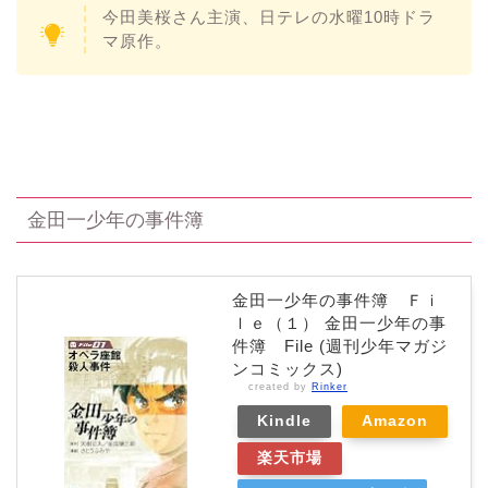
今田美桜
さん主演、日テレの水曜10時ドラ
マ原作。
金田一少年の事件簿
金田一少年の事件簿 Ｆｉ
ｌｅ（１） 金田一少年の事
件簿 File (週刊少年マガジ
ンコミックス)
created by
Rinker
Kindle
Amazon
楽天市場