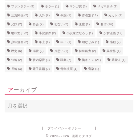
ファンタジー
(9)
ホラー
(1)
マンガ賞
(6)
メガネ男子
(1)
三角関係
(2)
人外
(2)
令嬢
(1)
作者別
(11)
元カレ
(1)
兄妹
(2)
再会
(2)
切ない
(2)
医療
(1)
名作
(16)
地味女子
(2)
小説原作
(2)
小説家になろう
(1)
少女漫画
(47)
少年漫画
(2)
年上
(1)
年下
(1)
幼なじみ
(1)
感動
(2)
歴史
(6)
溺愛
(2)
片思い
(1)
特殊能力
(2)
異世界
(1)
短編
(2)
社内恋愛
(3)
職業
(7)
胸キュン
(21)
芸能人
(1)
長編
(4)
電子書籍
(2)
青年漫画
(4)
音楽
(1)
アーカイブ
プライバシーポリシー
2023–2026 漫画カタログ