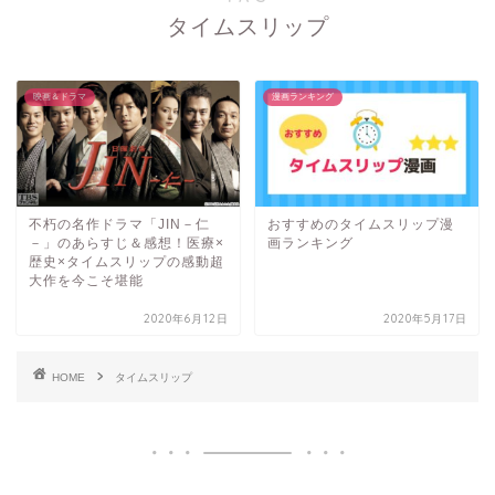
タイムスリップ
映画＆ドラマ
漫画ランキング
不朽の名作ドラマ「JIN－仁
おすすめのタイムスリップ漫
－」のあらすじ＆感想！医療×
画ランキング
歴史×タイムスリップの感動超
大作を今こそ堪能
2020年6月12日
2020年5月17日
HOME
タイムスリップ