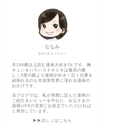
ななみ
漫画大好きブロガー
月100冊以上読む漫画大好きOLです。胸
キュン＆ハラハラドキドキは最高の癒
し！3度の飯より漫画が好き！日々仕事を
頑張れるのも非現実世界に浸れる漫画の
おかげです。
当ブログでは、私が実際に読んだ漫画の
ご紹介＆レビューを中心に、みなさまの
漫画LIFEの充実にお役立ていただければ
と発信しています。
▶︎▶︎詳しくはこちら