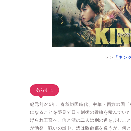
＞＞
「キング
あらすじ
紀元前245年、春秋戦国時代、中華・西方の国
になることを夢見て日々剣術の鍛錬を積んでい
げられ王宮へ。信と漂の二人は別の道を歩むこ
が勃発。戦いの最中、漂は致命傷を負うが、何