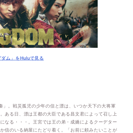
ダム」をHuluで見る
「秦」。戦災孤児の少年の信と漂は、いつか天下の大将軍
た。ある日、漂は王都の大臣である昌文君によって召し上
とになる・・・。王宮では王の弟・成嬌によるクーデター
とか信のいる納屋にたどり着く。「お前に頼みたいことが