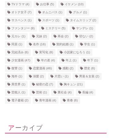
TVドラマ
(4)
お仕事
(5)
イケメン
(10)
オトナ女子
(7)
オムニバス
(1)
グルメ
(1)
サスペンス
(1)
スポーツ
(1)
タイムスリップ
(2)
ファンタジー
(9)
ミステリー
(5)
ヤンデレ
(1)
元カレ
(1)
兄妹
(2)
再会
(2)
切ない
(2)
同居
(1)
名作
(16)
契約結婚
(1)
学生
(1)
完結済み
(6)
実写化
(8)
小説家になろう
(1)
少女漫画
(47)
年の差
(4)
年上
(1)
年下
(1)
復讐
(1)
恋愛漫画
(46)
感動
(2)
歴史
(6)
海外
(1)
溺愛
(2)
片思い
(1)
男装＆女装
(2)
異世界
(1)
秘密の恋
(7)
胸キュン
(21)
芸能人
(1)
芸術
(1)
裏社会
(4)
長編
(4)
電子書籍
(2)
青年漫画
(4)
青春
(6)
アーカイブ